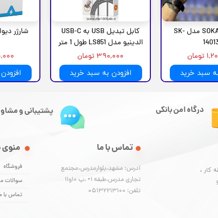
سشوار SOKANY مدل SK-
کابل تبدیل USB به USB-C
1401
الدینیو مدل LS851 طول 1 متر
 تومان
۳۹۰,۰۰۰ تومان
,۷۰۰,۰۰۰
به سبد خرید
افزودن به سبد خرید
افزودن 
درگاه امن بانکی
پشتیبانی و مشاور
تماس با ما
منوی 
فروشگاه
آدرس: مشهد،بلوارمدرس،مجتمع
 کار ،
تجاری مدرس،طبقه 1+ ،پ 10و11
سوالات مت
تلفن: 05132213100
تماس با م