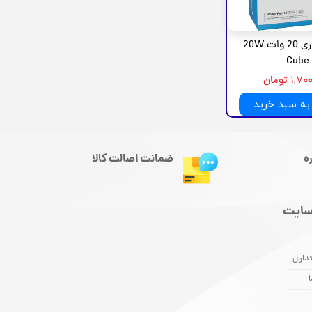
شارژر دیواری 20 وات 20W
Cube
۱ تومان
به سبد خرید
ه
ضمانت اصالت کالا
سایت
داول
ا