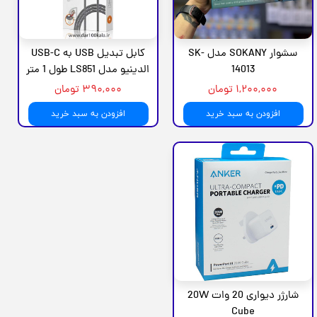
سشوار SOKANY مدل SK-
کابل تبدیل USB به USB-C
14013
الدینیو مدل LS851 طول 1 متر
۱,۲۰۰,۰۰۰ تومان
۳۹۰,۰۰۰ تومان
افزودن به سبد خرید
افزودن به سبد خرید
شارژر دیواری 20 وات 20W
Cube