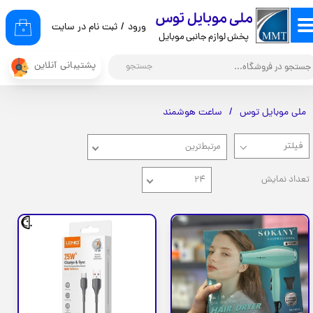
​ملی موبایل توس
ورود
/
ثبت نام در سایت
حساب کاربری من
۰
پخش لوازم جانبی موبایل
تغییر گذر واژه
پشتیبانی آنلاین
جستجو
سفارشات
ملی موبایل توس
ساعت هوشمند
خروج از حساب کاربری
مرتبط‌ترین
تعداد نمایش
۲۴