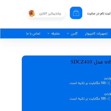
ثبت نام در سایت
پشتیبانی آنلاین
۰
کاربری من
گذر واژه
تجهیزات کامپیوتر
گلس
متفرقه
تماس با ما
شات
از حساب کاربری
ورین
 است.
ورین
 است.