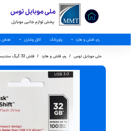
​ملی موبایل توس
پخش لوازم جانبی موبایل
رم، فلش و هارد
پاوربانک
کابل وشارژر
هدفن و
کابل AUX
ملی موبایل توس
رم، فلش و هارد
فلش 32 گیگ سندیسک usb3.2 مدل SDCZ410