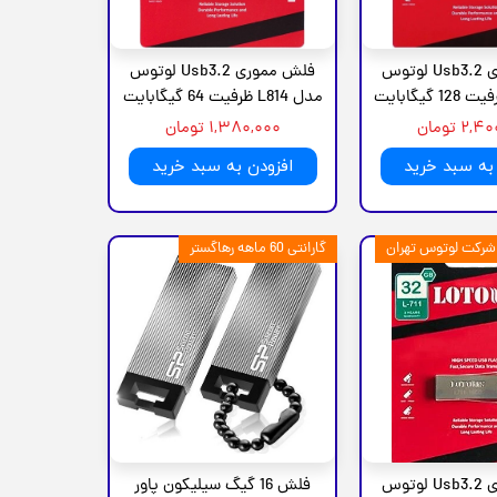
فلش مموری Usb3.2 لوتوس
فلش مموری Usb3.2 لوتوس
مدل L814 ظرفیت 64 گیگابایت
۲ تومان
۱,۳۸۰,۰۰۰ تومان
به سبد خرید
افزودن به سبد خرید
گارانتی 60 ماهه رهاگستر
فلش مموری Usb3.2 لوتوس
فلش 16 گیگ سیلیکون پاور