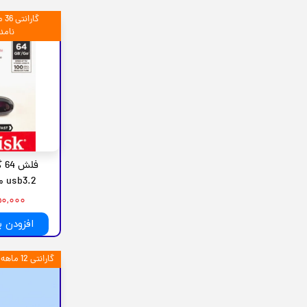
گا
نامد
فل
usb3.2 مدل SDCZ550
۱,۸۵۰,۰۰۰
افزودن 
گارانتی 12 ماهه شرکتی