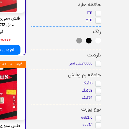
حافظه هارد
1TB
2TB
رنگ
گی
۲,۴۰۰,۰۰۰
افزودن 
ظرفیت
10000میلی آمپر
گارانتی 3 ساله شرکت لوتوس تهران
حافظه رم وفلش
16گیگ
32گیگ
64گیگ
نوع پورت
usb2.0
usb3.1