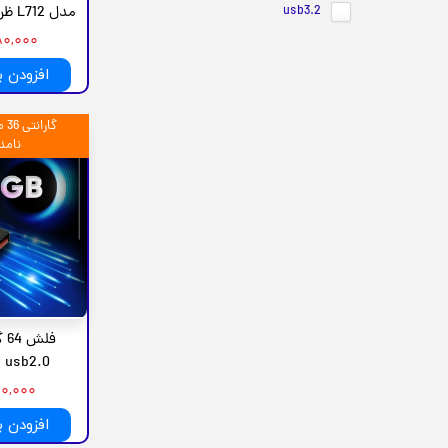
usb3.2
مدل L712 ظرفیت 64 گیگابایت
۱,۳۸۰,۰۰۰
افزودن 
گا
نامد
فل
usb2.0 مدل SDCZ50
۱,۲۸۰,۰۰۰
افزودن 