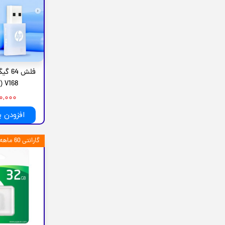
 V168 )
۱,۱۰۰,۰۰۰
افزودن 
گارانتی 60 ماهه شرکت متین