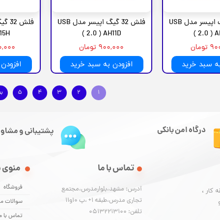
فلش 32 گیگ اپیسر مدل USB
فلش 32 گیگ اپیسر مدل USB
5H )
2.0 ) AH11D )
2.0 ) AH
تومان
۹۰۰,۰۰۰ تومان
,۳۰۰,۰۰۰
به سبد خرید
افزودن به سبد خرید
افزودن 
۱
۲
۳
۴
۵
ب
درگاه امن بانکی
پشتیبانی و مشاور
تماس با ما
منوی 
فروشگاه
آدرس: مشهد،بلوارمدرس،مجتمع
 کار ،
تجاری مدرس،طبقه 1+ ،پ 10و11
سوالات مت
تلفن: 05132213100
تماس با م