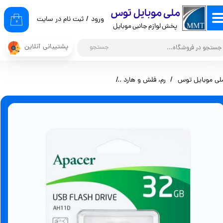
​ملی موبایل توس
ورود
/
ثبت نام در سایت
حساب کاربری من
۰
پخش لوازم جانبی موبایل
تغییر گذر واژه
پشتیبانی آنلاین
جستجو
سفارشات
لی موبایل توس
رم، فلش و هارد
فلش 32 گیگ اپیسر مدل USB 2.0 ) AH11D )
خروج از حساب کاربری