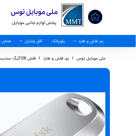
​ملی موبایل توس
پخش لوازم جانبی موبایل
رم، فلش و هارد
پاوربانک
کابل وشارژر
هدفن و
کابل AUX
ملی موبایل توس
رم، فلش و هارد
فلش 128گیگ سندیسک usb3.2 مدل SDCZ74