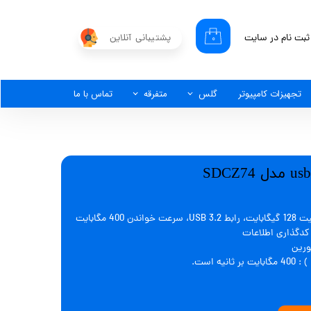
ثبت نام در سایت
پشتیبانی آنلاین
۰
کاربری من
گذر واژه
تجهیزات کامپیوتر
گلس
متفرقه
تماس با ما
شات
از حساب کاربری
فلش مموری سن دیسک مدل Ultra Luxe ظرفیت 128 گیگابایت، رابط USB 3.2، سرعت خواندن 400 مگابایت
ار کدگذاری اطلاعات
ورین
 است.