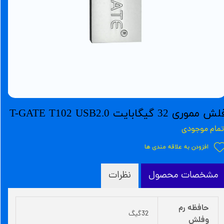
ش مموری 32 گیگابایت T-GATE T102 USB2.0
تمام موجودی
افزودن به علاقه مندی ها
مشخصات محصول
نظرات
حافظه رم
32گیگ
وفلش