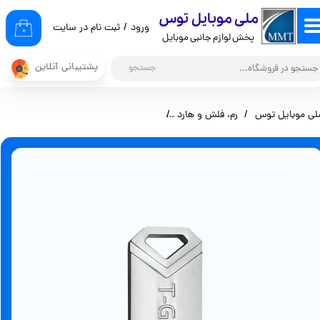
​ملی موبایل توس
ورود
/
ثبت نام در سایت
حساب کاربری من
۰
پخش لوازم جانبی موبایل
تغییر گذر واژه
پشتیبانی آنلاین
جستجو
سفارشات
لی موبایل توس
رم، فلش و هارد
فلش مموری 32 گیگابایت T-GATE T102 USB2.0
خروج از حساب کاربری