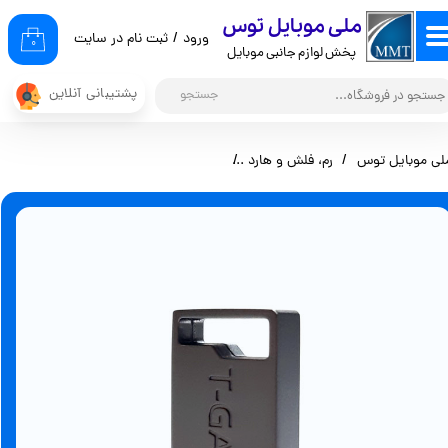
​ملی موبایل توس
ورود
/
ثبت نام در سایت
حساب کاربری من
۰
پخش لوازم جانبی موبایل
تغییر گذر واژه
پشتیبانی آنلاین
جستجو
سفارشات
لی موبایل توس
رم، فلش و هارد
فلش مموری 16 گیگابایت T-GATE T101 USB2.0
خروج از حساب کاربری