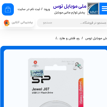
​ملی موبایل توس
ورود
/
ثبت نام در سایت
حساب کاربری من
۰
پخش لوازم جانبی موبایل
تغییر گذر واژه
پشتیبانی آنلاین
جستجو
سفارشات
لی موبایل توس
رم، فلش و هارد
فلش 32گیگ سیلیکون پاور مدل USB3.1) J07)
خروج از حساب کاربری