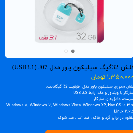
32گیگ سیلیکون پاور مدل USB3.1) J07)
۱,۳۵۰,۰۰ تومان
لش مموری سیلیکون پاور مدل ظرفیت 32 گیگابایت،
ازگار با ویندوز و مک، رابط USB 3.2
یستم‌ عامل‌های سازگار
Windows ۸, Windows ۷, Windows Vista, Windows XP, Mac OS ۱۰.۳.x
Linux ۲.۶.
قاوم در برابر گرد و خاک ، ضد آب ، ضد شوک