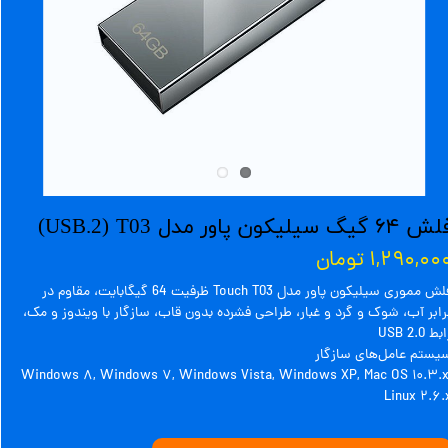
۶۴ گیگ سیلیکون پاور مدل USB.2) T03)
۱,۲۹۰,۰۰ تومان
فلش مموری سیلیکون پاور مدل Touch T03 ظرفیت 64 گیگابایت، مقاوم در
رابر آب، شوک و گرد و غبار، طراحی فشرده بدون قاب، سازگار با ویندوز و مک،
بط USB 2.0
یستم‌ عامل‌های سازگار
Windows ۸, Windows ۷, Windows Vista, Windows XP, Mac OS ۱۰.۳.x
Linux ۲.۶.