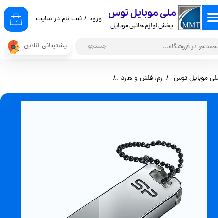
​ملی موبایل توس
ورود
/
ثبت نام در سایت
حساب کاربری من
۰
پخش لوازم جانبی موبایل
تغییر گذر واژه
پشتیبانی آنلاین
جستجو
سفارشات
لی موبایل توس
رم، فلش و هارد
فلش ۶۴ گیگ سیلیکون پاور مدل USB.2) T03)
خروج از حساب کاربری