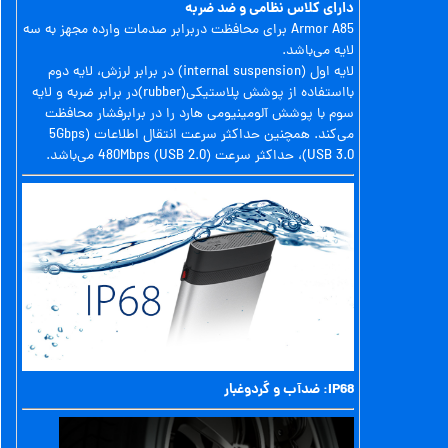
دارای کلاس نظامی و ضد ضربه
Armor A85 برای محافظت دربرابر صدمات وارده مجهز به سه
لایه می‌باشد.
لایه اول (internal suspension) در برابر لرزش، لایه دوم
بااستفاده از پوشش پلاستیکی(rubber)در برابر ضربه و لایه
سوم با پوشش آلومینیومی هارد را در برابرفشار محافظت
می‌کند. همچنین حداکثر سرعت انتقال اطلاعات (5Gbps
(USB 3.0، حداکثر سرعت (480Mbps (USB 2.0 می‌باشد.
IP68: ضدآب و گردوغبار