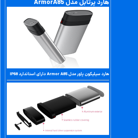
هارد پرتابل مدل ArmorA85
هارد
سیلیکون پاور مدل Armor A85
دارای استاندارد IP68