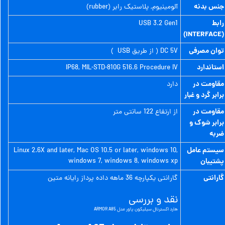
جنس بدنه
آلومینیوم, پلاستیک رابر (rubber)
رابط
USB 3.2 Gen1
(INTERFACE)
توان مصرفی
DC 5V ( از طریق USB ‌ )
استاندارد
IP68, MIL-STD-810G 516.6 Procedure IV
مقاومت در
دارد
برابر گرد و غبار
مقاومت در
از ارتفاع 122 سانتی متر
برابر شوک و
ضربه
سیستم عامل
Linux 2.6X and later, Mac OS 10.5 or later, windows 10,
پشتیبان
windows 7, windows 8, windows xp
گارانتی
گارانتی یکپارچه 36 ماهه داده پرداز رایانه متین
نقد و بررسی
هارد اکسترنال سیلیکون پاور مدل ARMOR A85