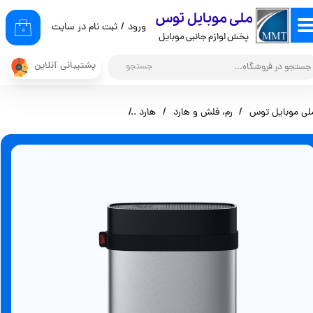
​ملی موبایل توس
ورود
/
ثبت نام در سایت
حساب کاربری من
۰
پخش لوازم جانبی موبایل
تغییر گذر واژه
پشتیبانی آنلاین
جستجو
سفارشات
لی موبایل توس
رم، فلش و هارد
هارد
هارد اکسترنال سیلیکون پاور مدل TB) A85
خروج از حساب کاربری