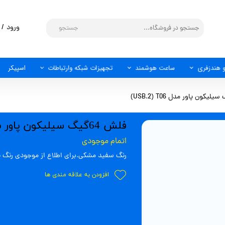
ورود
/
جستجو
حساب 
تغییر 
 هندزفری
ساعت هوشمند
تجهیزات شبکه وارتباطات
اسپیکر
سفار
OTG ومبدل
خروج 
فلش 64گیگ سیلیکون پاور مدل USB.2) T06)
اتمام موجودی
رنگ سفید مشکی.برای اطلاع از موجودی رنگ بند
افزودن به علاقه مندی ها