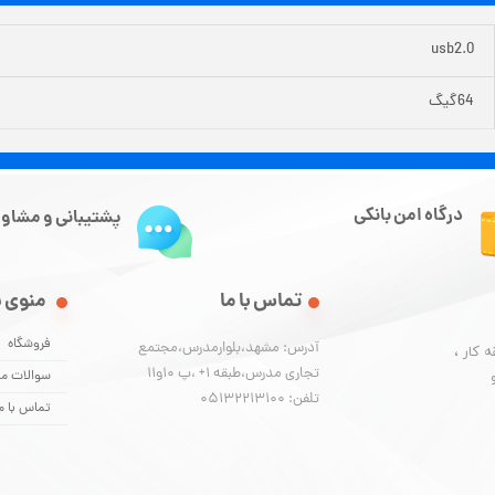
usb2.0
64گیگ
درگاه امن بانکی
پشتیبانی و مشاور
تماس با ما
منوی 
فروشگاه
آدرس: مشهد،بلوارمدرس،مجتمع
 کار ،
تجاری مدرس،طبقه 1+ ،پ 10و11
سوالات مت
تلفن: 05132213100
تماس با م