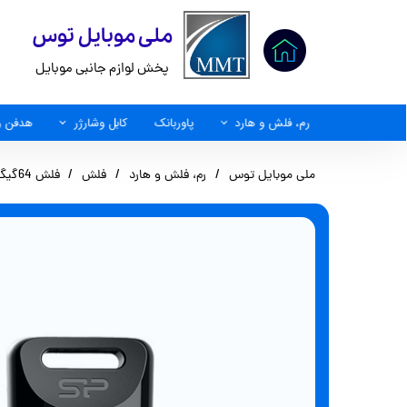
​ملی موبایل توس
پخش لوازم جانبی موبایل
رم، فلش و هارد
پاوربانک
کابل وشارژر
هدفن و
کابل AUX
ملی موبایل توس
رم، فلش و هارد
فلش
فلش 64گیگ سیلیکون پاور مدل USB.2) T06)