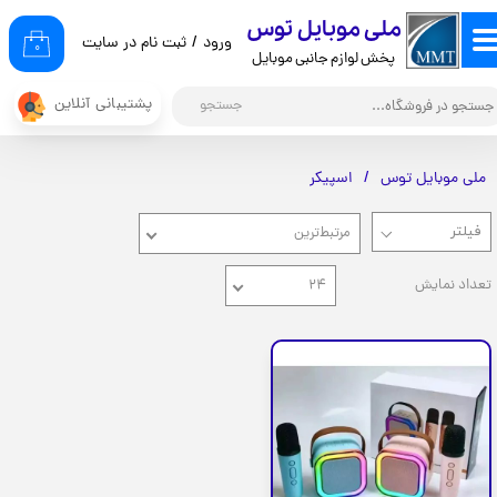
​ملی موبایل توس
ورود
/
ثبت نام در سایت
حساب کاربری من
۰
پخش لوازم جانبی موبایل
تغییر گذر واژه
پشتیبانی آنلاین
جستجو
سفارشات
ملی موبایل توس
اسپیکر
خروج از حساب کاربری
مرتبط‌ترین
تعداد نمایش
۲۴