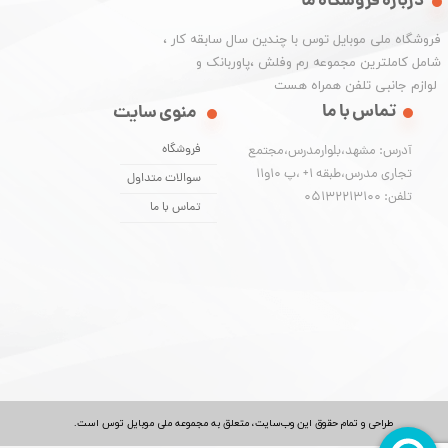
درباره فروشگاه ما
​فروشگاه ملی موبایل توس با چندین سال سابقه کار ،
شامل کاملترین مجموعه رم وفلش ،پاوربانک و
​​​​​​​ لوازم جانبی تلفن همراه هست
تماس با ما
منوی سایت
فروشگاه
آدرس: مشهد،بلوارمدرس،مجتمع
تجاری مدرس،طبقه 1+ ،پ 10و11
سوالات متداول
تلفن: 05132213100
تماس با ما
​طراحی و تمام حقوق اين وب‌سايت، متعلق به مجموعه ملی موبایل توس است.