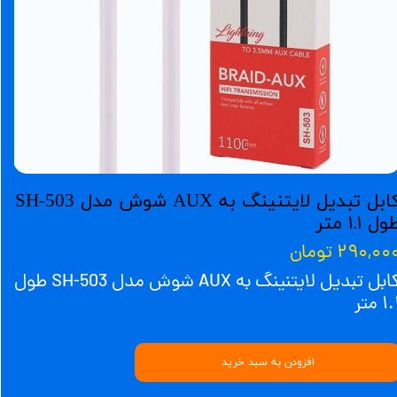
کابل تبدیل لایتنینگ به AUX شوش مدل SH-503
ل ۱.۱ متر
۲۹۰,۰۰ تومان
کابل تبدیل لایتنینگ به AUX شوش مدل SH-503 طول
۱ متر
افزودن به سبد خرید