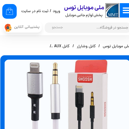
​ملی موبایل توس
ورود
/
ثبت نام در سایت
حساب کاربری من
۰
پخش لوازم جانبی موبایل
تغییر گذر واژه
پشتیبانی آنلاین
جستجو
سفارشات
لی موبایل توس
کابل وشارژر
کابل AUX
کابل تبدیل لایتنینگ به AUX شوش مدل SH-503 طول ۱.۱ متر
خروج از حساب کاربری