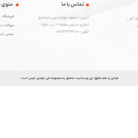
تماس با ما
منوی 
فروشگاه
آدرس: مشهد،بلوارمدرس،مجتمع
 کار ،
تجاری مدرس،طبقه 1+ ،پ 10و11
سوالات مت
تلفن: 05132213100
تماس با م
​طراحی و تمام حقوق اين وب‌سايت، متعلق به مجموعه ملی موبایل توس است.