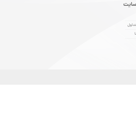
سایت
داول
ا