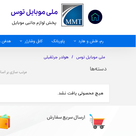
​ملی موبایل توس
پخش لوازم جانبی موبایل
رم، فلش و هارد
پاوربانک
کابل وشارژر
هدفن و
کابل AUX
ملی موبایل توس
هولدر جرثقیلی
دسته‌ها
مرتب سازی بر اس
هیچ محصولی یافت نشد.
ارسال سریع سفارش