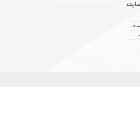
سایت
داول
ا