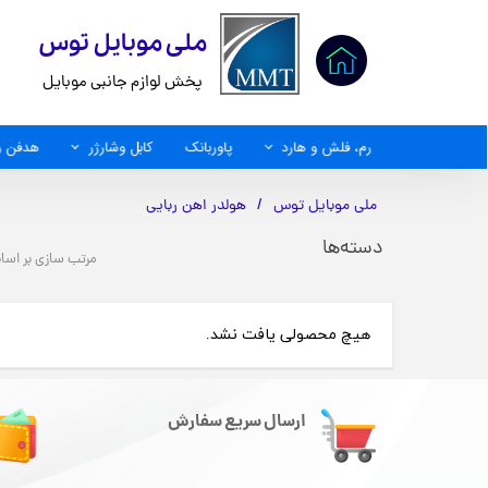
​ملی موبایل توس
پخش لوازم جانبی موبایل
رم، فلش و هارد
پاوربانک
کابل وشارژر
هدفن و
کابل AUX
ملی موبایل توس
هولدر اهن ربایی
دسته‌ها
مرتب سازی بر اس
هیچ محصولی یافت نشد.
ارسال سریع سفارش