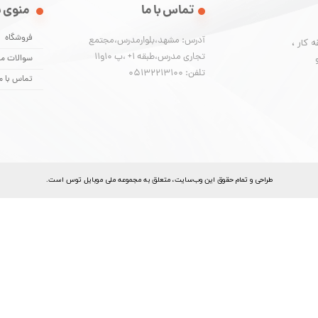
تماس با ما
منوی 
فروشگاه
آدرس: مشهد،بلوارمدرس،مجتمع
 کار ،
تجاری مدرس،طبقه 1+ ،پ 10و11
سوالات مت
تلفن: 05132213100
تماس با م
​طراحی و تمام حقوق اين وب‌سايت، متعلق به مجموعه ملی موبایل توس است.