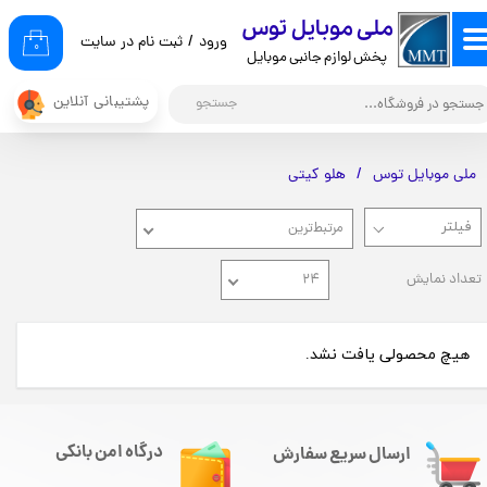
​ملی موبایل توس
ورود
/
ثبت نام در سایت
حساب کاربری من
۰
پخش لوازم جانبی موبایل
تغییر گذر واژه
پشتیبانی آنلاین
جستجو
سفارشات
ملی موبایل توس
هلو کیتی
خروج از حساب کاربری
مرتبط‌ترین
تعداد نمایش
۲۴
هیچ محصولی یافت نشد.
درگاه امن بانکی
ارسال سریع سفارش